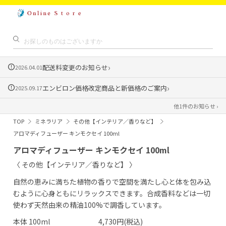
›
配送料変更のお知らせ
2026.04.01
›
エンビロン価格改定商品と新価格のご案内
2025.09.17
他1件のお知らせ ›
TOP
ミネラリア
その他【インテリア／香りなど】
アロマディフューザー キンモクセイ 100ml
アロマディフューザー キンモクセイ 100ml
〈 その他【インテリア／香りなど】 〉
自然の恵みに満ちた植物の香りで空間を満たし心と体を包み込
むように心身ともにリラックスできます。合成香料などは一切
使わず天然由来の精油100%で調香しています。
本体 100ml
4,730円(税込)